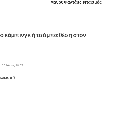
Μάνου Φαλτάϊτς: Νταϊσμός
ερο κάμπινγκ ή τσάμπα θέση στον
υ 2016 στις 10:37 πμ
κάκιστη?