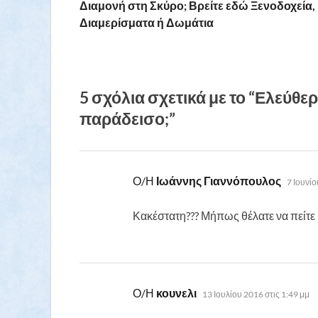
Διαμονή στη Σκύρο; Βρείτε εδώ Ξενοδοχεία,
Διαμερίσματα ή Δωμάτια
5 σχόλια σχετικά με το “Ελεύθ
παράδεισο;”
λέει:
Ο/Η
Ιωάννης Γιαννόπουλος
7 Ιουνίο
Κακέστατη??? Μήπως θέλατε να πείτε 
λέει:
Ο/Η
κουνελι
13 Ιουλίου 2016 στις 1:49 μμ