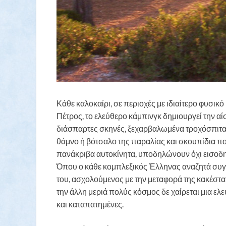
Κάθε καλοκαίρι, σε περιοχές με ιδιαίτερο φυσικ
Πέτρος, το ελεύθερο κάμπινγκ δημιουργεί την α
διάσπαρτες σκηνές, ξεχαρβαλωμένα τροχόσπιτα,
θάμνο ή βότσαλο της παραλίας και σκουπίδια πο
πανάκριβα αυτοκίνητα, υποδηλώνουν όχι εισοδη
Όπου ο κάθε κομπλεξικός Έλληνας αναζητά συγκ
του, ασχολούμενος με την μεταφορά της κακέστα
την άλλη μεριά πολύς κόσμος δε χαίρεται μια ε
και καταπατημένες.