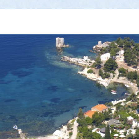
εδώ μαθαίνεις τα πάντα 
 σχόλια | Live streaming web camera