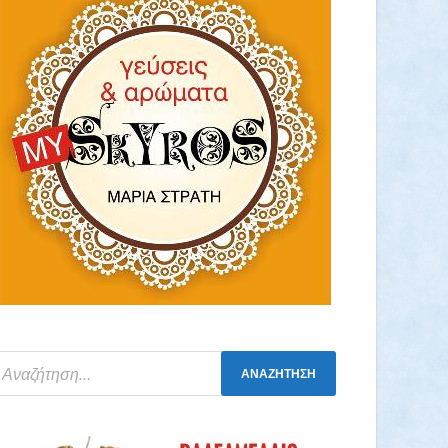
Νιφάδες από σιτάρι Ζέας ολικής bio 400gr
(Αντωνόπουλος)