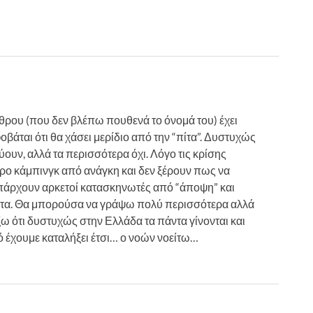
ρου (που δεν βλέπω πουθενά το όνομά του) έχει
οβάται ότι θα χάσει μερίδιο από την “πίτα”. Δυστυχώς
ουν, αλλά τα περισσότερα όχι. Λόγο τις κρίσης
ο κάμπινγκ από ανάγκη και δεν ξέρουν πως να
πάρχουν αρκετοί κατασκηνωτές από “άποψη” και
τα. Θα μπορούσα να γράψω πολύ περισσότερα αλλά
ω ότι δυστυχώς στην Ελλάδα τα πάντα γίνονται και
τό έχουμε καταλήξει έτσι… ο νοών νοείτω…