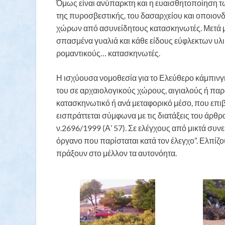
Όμως είναι ανύπαρκτη και η ευαισθητοποίηση τω
της πυροσβεστικής, του δασαρχείου και οποιον
χώρων από ασυνείδητους κατασκηνωτές. Μετά μ
σπασμένα γυαλιά και κάθε είδους εύφλεκτων υ
ρομαντικούς… κατασκηνωτές.
Η ισχύουσα νομοθεσία για το Ελεύθερο κάμπινγκ
του σε αρχαιολογικούς χώρους, αιγιαλούς ή παρ
κατασκηνωτικό ή ανά μεταφορικό μέσο, που επιβ
εισπράττεται σύμφωνα με τις διατάξεις του άρ
ν.2696/1999 (Α’ 57). Σε ελέγχους από μικτά συν
όργανο που παρίσταται κατά τον έλεγχο”. Ελπίζο
πράξουν στο μέλλον τα αυτονόητα.