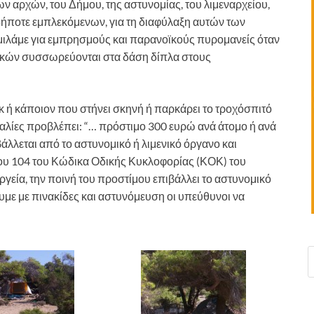
ν αρχών, του Δήμου, της αστυνομίας, του λιμεναρχείου,
δήποτε εμπλεκόμενων, για τη διαφύλαξη αυτών των
ιλάμε για εμπρησμούς και παρανοϊκούς πυρομανείς όταν
λικών συσσωρεύονται στα δάση δίπλα στους
 ή κάποιον που στήνει σκηνή ή παρκάρει το τροχόσπιτό
αλίες προβλέπει: “… πρόστιμο 300 ευρώ ανά άτομο ή ανά
άλλεται από το αστυνομικό ή λιμενικό όργανο και
θρου 104 του Κώδικα Οδικής Κυκλοφορίας (ΚΟΚ) του
εργεία, την ποινή του προστίμου επιβάλλει το αστυνομικό
υμε με πινακίδες και αστυνόμευση οι υπεύθυνοι να