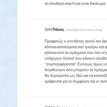
το ελευθερο καμπινγκ ειναι δικαιωμα
λέει:
Ο/Η
Πάνος
22 Ιουλίου 2016 στις 6:53 μμ
Προφανώς ο συντάκτης αυτού του άρθ
κάποια καταλύματα εκεί τριγύρω και φ
κάποια από τα πράγματα που λέει ισχύ
υπάρχουν πολλοί που κάνουν ελεύθερ
“συμπεριφέρονται”. Ευτυχώς όμως υ
διορθώνουν όσο μπορούν τα πράγμα
θα περιοριστώ ως εδώ και να καταλήξ
γράφονται για το συμφέρον και γι’ αυ
λέει: