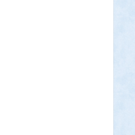
Ρεβύθια μέτρια bio 500gr (BIOPLUS)