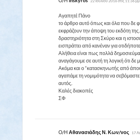
Ο/Η
inskyros
22 Ιουλίου 2016 στις 11:36 μμ
Αγαπητέ Πάνο
το άρθρο αυτό όπως και όλα που δε φ
εκφράζουν την άποψη του εκδότη της. 
δραστηριότητα στη Σκύρο και η ιστοσ
εισπράττει από κανέναν για οτιδήποτε
Αλήθεια είναι πως πολλά δημοσιεύμ
αναγάγουμε σε αυτή τη λογική ότι δε μ
Ακόμα και ο “κατασκηνωτής από άποψη
αγαπάμε τη νομιμότητα να σεβόμαστε 
αυτός.
Καλές διακοπές
ΣΦ
λέει:
Ο/Η
Αθανασιάδης Ν. Κων/νος
17 Α