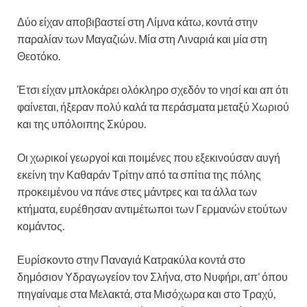
Δύο είχαν αποβιβαστεί στη Λίμνα κάτω, κοντά στην
παραλίαν των Μαγαζιών. Μία στη Λιναριά και μία στη
Θεοτόκο.
Έτσι είχαν μπλοκάρει ολόκληρο σχεδόν το νησί και απ ότι
φαίνεται, ήξεραν πολύ καλά τα περάσματα μεταξύ Χωριού
και της υπόλοιπης Σκύρου.
Οι χωρικοί γεωργοί και ποιμένες που εξεκινούσαν αυγή
εκείνη την Καθαράν Τρίτην από τα σπίτια της πόλης
προκειμένου να πάνε στες μάντρες και τα άλλα των
κτήματα, ευρέθησαν αντιμέτωποι των Γερμανών ετούτων
κομάντος.
Ευρίσκοντο στην Παναγιά Κατρακύλα κοντά στο
δημόσιον Υδραγωγείον τον Σλήνα, στο Νυφήρι, απ’ όπου
πηγαίναμε στα Μελακτά, στα Μισόχωρα και στο Τραχύ,