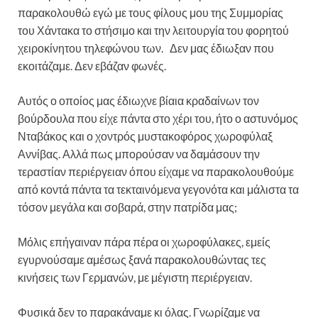
παρακολουθώ εγώ με τους φίλους μου της Συμμορίας
του Χάντακα το στήσιμο και την λειτουργία του φορητού
χειροκίνητου τηλεφώνου των. Δεν μας έδιωξαν που
εκοιτάζαμε. Δεν εβάζαν φωνές.
Αυτός ο οποίος μας έδιωχνε βίαια κραδαίνων τον
βούρδουλα που είχε πάντα στο χέρι του, ήτο ο αστυνόμος
Νταβάκος και ο χοντρός μυστακοφόρος χωροφύλαξ
Αννίβας. Αλλά πως μπορούσαν να δαμάσουν την
τεραστίαν περιέργειαν όπου είχαμε να παρακολουθούμε
από κοντά πάντα τα τεκταινόμενα γεγονότα και μάλιστα τα
τόσον μεγάλα και σοβαρά, στην πατρίδα μας;
Μόλις επήγαιναν πάρα πέρα οι χωροφύλακες, εμείς
εγυρνούσαμε αμέσως ξανά παρακολουθώντας τες
κινήσεις των Γερμανών, με μέγιστη περιέργειαν.
Φυσικά δεν το παρακάναμε κι όλας. Γνωρίζαμε να