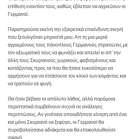
επίθεση εναντίον τους, καθώς έβλεπαν να αγριεύουν οι
Γερμανοί.
Παρατηρούσα εκείνη την εξαιρετικά επικίνδυνη σκηνή
που ξετυλιγόταν μπροστά μου. Απ τη μια μεριά
αγριεμένους τους πάνοπλους Γερμανούς στρατιώτες με
τον αξιωματικό τους να φωνάζει και απειλεί κι απ’ την
άλλη τους Σκυριανούς χωρικούς, φοβισμένους και
κοιτάζοντας προς τα που θα ήτανε ευκολότερο να
ορμήσουν για να σπάσουνε τον κλοιό των κομάντος και
να τραπούν σε φυγή.
Θα ήταν βέβαια το απόλυτο λάθος, αλλά παρόμοια
περιστατικά συμβαίνουν συχνά σε ανάλογες
περιπτώσεις. Αν γινότανε οποιαδήποτε κίνηση από ένα
και μόνο Σκυριανό να ξεφύγει, οι Γερμανοί θα
πυροβολούσανε αδιάκριτα και θα επακολουθούσε
σφαγή.