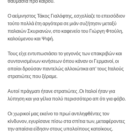
θαυμάσια προ καιρού.
Ο αείμνηστος Τάκος Γιαλόφτης, εσχολίαζε το επεισόδιον
τούτο πολλά έτη αργότερα σε μιάν συζήτησιν μεταξύ
παλαιών Σκυριανών, στο καφενείο του Γιώργη Φτούλη,
καλούμενου και Ψιψή.
Τους είχε εντυπωσιάσει το γεγονός των επακριβών και
συντονισμένων κινήσεων όπου κάναν οι Γερμανοί, οι
οποίοι δρούσαν παντελώς αλλοιώτικα απ’ τους Ιταλούς
στρατιώτες που ξέραμε.
Αυτοί πράγματι ήτανε στρατιώτες .Οι Ιταλοί ήταν για
λύπηση και για γέλια πολύ περισσότερο απ ότι για φόβο.
Οι χωρικοί μας εκείνο το πρωί αντιληφθέντες τον
κίνδυνον, εγυρίσανε πίσω στα σπίτια των, μεταφέροντες
την απαίσια είδησιν στους υπολοίπους κατοίκους.