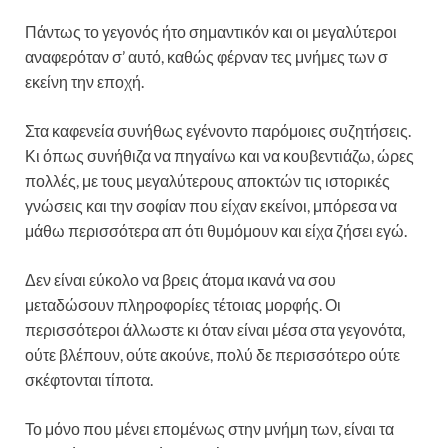
Πάντως το γεγονός ήτο σημαντικόν και οι μεγαλύτεροι
αναφερόταν σ’ αυτό, καθώς φέρναν τες μνήμες των σ
εκείνη την εποχή.
Στα καφενεία συνήθως εγένοντο παρόμοιες συζητήσεις.
Κι όπως συνήθιζα να πηγαίνω και να κουβεντιάζω, ώρες
πολλές, με τους μεγαλύτερους αποκτών τις ιστορικές
γνώσεις και την σοφίαν που είχαν εκείνοι, μπόρεσα να
μάθω περισσότερα απ ότι θυμόμουν και είχα ζήσει εγώ.
Δεν είναι εύκολο να βρεις άτομα ικανά να σου
μεταδώσουν πληροφορίες τέτοιας μορφής. Οι
περισσότεροι άλλωστε κι όταν είναι μέσα στα γεγονότα,
ούτε βλέπουν, ούτε ακούνε, πολύ δε περισσότερο ούτε
σκέφτονται τίποτα.
Το μόνο που μένει επομένως στην μνήμη των, είναι τα