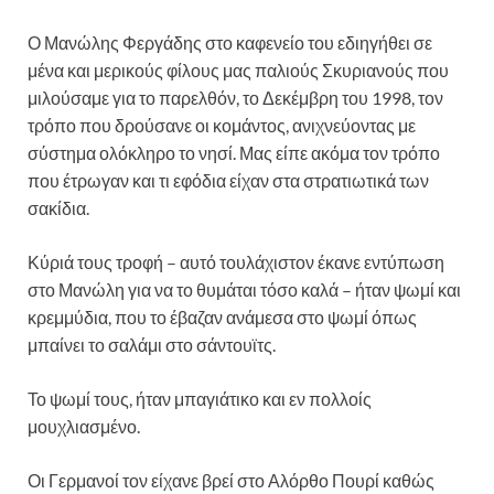
Ο Μανώλης Φεργάδης στο καφενείο του εδιηγήθει σε
μένα και μερικούς φίλους μας παλιούς Σκυριανούς που
μιλούσαμε για το παρελθόν, το Δεκέμβρη του 1998, τον
τρόπο που δρούσανε οι κομάντος, ανιχνεύοντας με
σύστημα ολόκληρο το νησί. Μας είπε ακόμα τον τρόπο
που έτρωγαν και τι εφόδια είχαν στα στρατιωτικά των
σακίδια.
Κύριά τους τροφή – αυτό τουλάχιστον έκανε εντύπωση
στο Μανώλη για να το θυμάται τόσο καλά – ήταν ψωμί και
κρεμμύδια, που το έβαζαν ανάμεσα στο ψωμί όπως
μπαίνει το σαλάμι στο σάντουϊτς.
Το ψωμί τους, ήταν μπαγιάτικο και εν πολλοίς
μουχλιασμένο.
Οι Γερμανοί τον είχανε βρεί στο Αλόρθο Πουρί καθώς