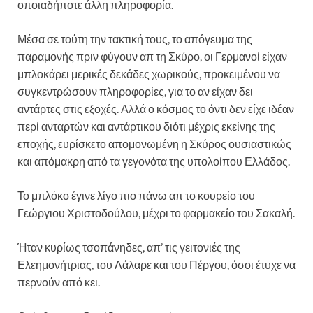
οποιαδήποτε άλλη πληροφορία.
Μέσα σε τούτη την τακτική τους, το απόγευμα της
παραμονής πριν φύγουν απ τη Σκύρο, οι Γερμανοί είχαν
μπλοκάρει μερικές δεκάδες χωρικούς, προκειμένου να
συγκεντρώσουν πληροφορίες, για το αν είχαν δει
αντάρτες στις εξοχές. Αλλά ο κόσμος το όντι δεν είχε ιδέαν
περί ανταρτών και αντάρτικου διότι μέχρις εκείνης της
εποχής, ευρίσκετο απομονωμένη η Σκύρος ουσιαστικώς
και απόμακρη από τα γεγονότα της υπολοίπου Ελλάδος.
Το μπλόκο έγινε λίγο πιο πάνω απ το κουρείο του
Γεώργιου Χριστοδούλου, μέχρι το φαρμακείο του Σακαλή.
Ήταν κυρίως τσοπάνηδες, απ’ τις γειτονιές της
Ελεημονήτριας, του Λάλαρε και του Πέργου, όσοι έτυχε να
περνούν από κει.