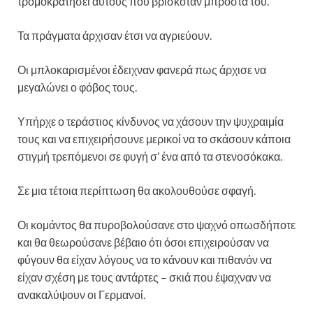
τρομοκρατήσει αυτούς που βρισκόταν μπροστά του.
Τα πράγματα άρχισαν έτσι να αγριεύουν.
Οι μπλοκαρισμένοι έδειχναν φανερά πως άρχισε να
μεγαλώνει ο φόβος τους.
Υπήρχε ο τεράστιος κίνδυνος να χάσουν την ψυχραιμία
τους και να επιχειρήσουνε μερικοί να το σκάσουν κάποια
στιγμή τρεπόμενοι σε φυγή σ’ ένα από τα στενοσόκακα.
Σε μια τέτοια περίπτωση θα ακολουθούσε σφαγή.
Οι κομάντος θα πυροβολούσανε στο ψαχνό οπωσδήποτε
και θα θεωρούσανε βέβαιο ότι όσοι επιχειρούσαν να
φύγουν θα είχαν λόγους να το κάνουν και πιθανόν να
είχαν σχέση με τους αντάρτες – σκιά που έψαχναν να
ανακαλύψουν οι Γερμανοί.