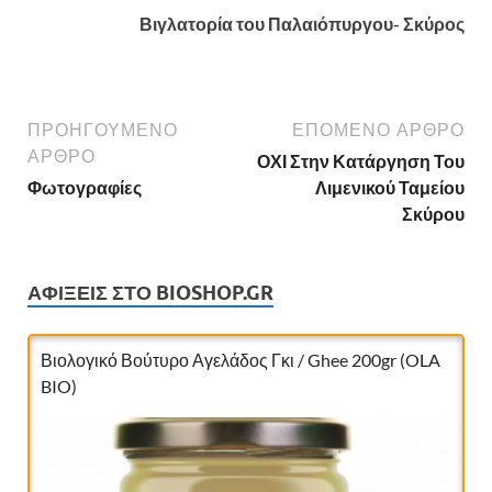
Βιγλατορία του Παλαιόπυργου- Σκύρος
ΠΡΟΗΓΟΎΜΕΝΟ
ΕΠΌΜΕΝΟ ΆΡΘΡΟ
ΆΡΘΡΟ
ΟΧΙ Στην Κατάργηση Του
Φωτογραφίες
Λιμενικού Ταμείου
Σκύρου
ΑΦΊΞΕΙΣ ΣΤΟ BIOSHOP.GR
Νιφάδες από σιτάρι Ζέας ολικής bio 400gr
(Αντωνόπουλος)