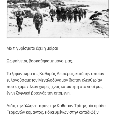
Μα τι γυρίσματα έχει η μοίρα!
Ως φαίνεται, βασκαθήκαμε μόνοι μας.
Το ξεφάντωμα της Καθαράς Δευτέρας, κατά την οποίαν
ευλογούσαμε τον Μεγαλοδύναμον δια την ελευθερίαν
που είχαμε πλέον χωρίς ίχνος κατακτητή στο νησί μας,
έγινε ξαφνικά βραχνάς την επόμενη.
Διότι, την άλλην ημέραν, την Καθαράν Τρίτην, μία ομάδα
Γερμανών κομάντος, ειδικευμένων στην καταδιώξιν