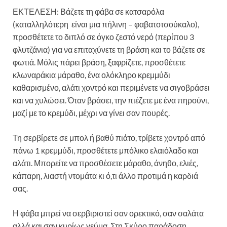
ΕΚΤΕΛΕΣΗ: Βάζετε τη φάβα σε κατσαρόλα
(καταλληλότερη είναι μια πήλινη – φαβατοτσούκαλο),
προσθέτετε το διπλό σε όγκο ζεστό νερό (περίπου 3
φλυτζάνια) για να επιταχύνετε τη βράση και το βάζετε σε
φωτιά. Μόλις πάρει βράση, ξαφρίζετε, προσθέτετε
κλωναράκια μάραθο, ένα ολόκληρο κρεμμύδι
καθαρισμένο, αλάτι χοντρό και περιμένετε να σιγοβράσει
και να χυλώσει. Όταν βράσει, την πιέζετε με ένα πηρούνι,
μαζί με το κρεμύδι, μέχρι να γίνει σαν πουρές.
Τη σερβίρετε σε μπολ ή βαθύ πιάτο, τρίβετε χοντρό από
πάνω 1 κρεμμύδι, προσθέτετε μπόλικο ελαιόλαδο και
αλάτι. Μπορείτε να προσθέσετε μάραθο, άνηθο, ελιές,
κάπαρη, λιαστή ντομάτα κι ό,τι άλλο προτιμά η καρδιά
σας.
Η φάβα μπρεί να σερβιριστεί σαν ορεκτικό, σαν σαλάτα
αλλά και σαν κυρίως γεύμα. Στη Σκύρο παράδοση