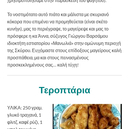
χρησιμοποιήσαμε στην παρασκευή του φαγητού).
Το νοστιμότατο αυτό πιάτο και μάλιστα με σκυριανό
κόκορα που επιμένει να προμηθεύεται (είναι σκέτο
κυνήγι), μας το περιέγραψε, το μαγείρεψε και μας το
πρόσφερε η κα Άννα, σύζυγος Γιώργου Βαρσάμου
ιδιοκτήτη εστιατορίου «Μανωλιά» στην ομώνυμη περιοχή
της Σκύρου. Ευχόμαστε στους επίδοξους μαγείρους καλή
προσπάθεια, μα και στους πεινασμένους
προσκεκλημένους σας… καλή τύχη!
Τεροπτάρια
ΥΛΙΚΑ: 250 γραμ.
γλυκό τραχανά, 1
φλιτζ. καφέ ρύζι, 1