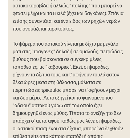
αστακοκαραβίδα ή αλλιώς “πολίτης” που μπορεί να
φτάσει μέχρι και τα 8 κιλά (έχει και δαγκάνες). Σπάνια
επίσης συναντάται και ένα είδος των ρηχών νερών
που ονομάζεται ταρακούκος.
Το ψάρεμα του αστακού γίνεται με δίχτυ με μεγάλο
μάτι στις “τραγάνες” δηλαδή σε ομαλούς, πετρώδεις
βυθούς που βρίσκονται σε συγκεκριμένες
τοποθεσίες, τις “καβουριές”. Εκεί, οι ψαράδες,
ρίχνουν τα δίχτυα τους και τ’ αφήνουν τουλάχιστον
δέκα ώρες μέσα στη θάλασσα, μάλιστα σε
περιπτώσεις τρικυμίας μπορεί να τ’ αφήσουν μέχρι
και δυο μέρες. Αυτό εξηγεί και το φαινόμενο του
“άδειου” αστακού γύρω απ’ τον οποίο έχει
δημιουργηθεί ένας μύθος. Τίποτα το ανεξήγητο δεν
υπάρχει σ’ αυτό, αφού, καθώς μας λένε οι ψαράδες,
οι αστακοί πιασμένοι στα δίχτυα, μπορεί να δεχθούν
επίθεση είτε από κάποιο χταπόδι ή από τις