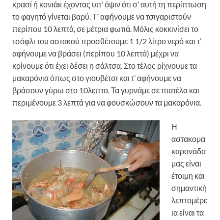
κρασί ή κονιάκ έχοντας υπ’ όψιν ότι σ’ αυτή τη περίπτωση
το φαγητό γίνεται βαρύ. Τ’ αφήνουμε να τσιγαριστούν
περίπου 10 λεπτά, σε μέτρια φωτιά. Μόλις κοκκινίσει το
τσόφλι του αστακού προσθέτουμε 1 1/2 λίτρο νερό και τ’
αφήνουμε να βράσει (περίπου 10 λεπτά) μέχρι να
κρίνουμε ότι έχει δέσει η σάλτσα. Στο τέλος ρίχνουμε τα
μακαρόνια όπως στο γιουβέτσι και τ’ αφήνουμε να
βράσουν γύρω στο 10λεπτο. Τα γυρνάμε σε πιατέλα και
περιμένουμε 3 λεπτά για να φουσκώσουν τα μακαρόνια.
Η
αστακομα
καρονάδα
μας είναι
έτοιμη και
σημαντική
λεπτομέρε
ια είναι τα