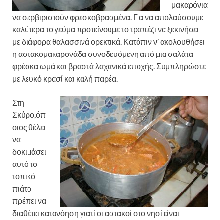
μακαρόνια
να σερβιριστούν φρεσκοβρασμένα. Για να απολαύσουμε
καλύτερα το γεύμα προτείνουμε το τραπέζι να ξεκινήσει
με διάφορα θαλασσινά ορεκτικά. Κατόπιν ν’ ακολουθήσει
η αστακομακαρονάδα συνοδευόμενη από μια σαλάτα
φρέσκα ωμά και βραστά λαχανικά εποχής. Συμπληρώστε
με λευκό κρασί και καλή παρέα.
Στη
Σκύρο,όπ
οιος θέλει
να
δοκιμάσει
αυτό το
τοπικό
πιάτο
πρέπει να
διαθέτει κατανόηση γιατί οι αστακοί στο νησί είναι