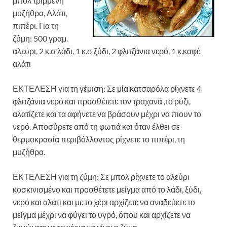
μπολ τριμμένη
μυζήθρα, Αλάτι,
πιπέρι. Για τη
ζύμη: 500 γραμ.
αλεύρι, 2 κ.σ λάδι, 1 κ.σ ξύδι, 2 φλιτζάνια νερό, 1 κ.καφέ
αλάτι
ΕΚΤΕΛΕΣΗ για τη γέμιση: Σε μία κατσαρόλα ρίχνετε 4
φλιτζάνια νερό και προσθέτετε τον τραχανά ,το ρύζι,
αλατίζετε και τα αφήνετε να βράσουν μέχρι να πιουν το
νερό. Αποσύρετε από τη φωτιά και όταν έλθει σε
θερμοκρασία περιβάλλοντος ρίχνετε το πιπέρι, τη
μυζήθρα.
ΕΚΤΕΛΕΣΗ για τη ζύμη: Σε μπολ ρίχνετε το αλεύρι
κοσκινισμένο και προσθέτετε μείγμα από το λάδι, ξύδι,
νερό και αλάτι και με το χέρι αρχίζετε να αναδεύετε το
μείγμα μέχρι να φύγει το υγρό, όπου και αρχίζετε να