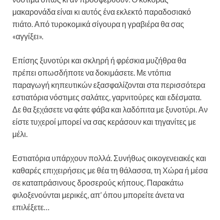
μακαρονάδα είναι κι αυτός ένα εκλεκτό παραδοσιακό
πιάτο. Από τυροκομικά σίγουρα η γραβιέρα θα σας
«αγγίξει».
Επίσης ξυνοτύρι και σκληρή ή φρέσκια μυζήθρα θα
πρέπει οπωσδήποτε να δοκιμάσετε. Με ντόπια
παραγωγή κηπευτικών εξασφαλίζονται στα περισσότερα
εστιατόρια νόστιμες σαλάτες, γαρνιτούρες και εδέσματα.
Δε θα ξεχάσετε να φάτε φάβα και λαδόπιτα με ξυνοτύρι. Αν
είστε τυχεροί μπορεί να σας κεράσουν και τηγανίτες με
μέλι.
Εστιατόρια υπάρχουν πολλά. Συνήθως οικογενειακές και
καθαρές επιχειρήσεις με θέα τη θάλασσα, τη Χώρα ή μέσα
σε καταπράσινους δροσερούς κήπους. Παρακάτω
φιλοξενούνται μερικές, απ’ όπου μπορείτε άνετα να
επιλέξετε…