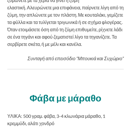
ζυμώνετε με τα χέρια να γίνει η ζύμη
ελαστική. Αλευρώνετε μια επιφάνεια, παίρνετε λίγη από τη
ζύμη, την απλώνετε με τον πλάστη. Με κουταλάκι, γεμίζετε
τα φύλλα και τα τυλίγεται τριγωνικά ή σε σχήμα φλογέρας.
Όταν ετοιμάσετε όση από τη ζύμη επιθυμείτε, ρίχνετε λάδι
σε ένα τηγάνι και αφού ζεματιστεί λίγο τα τηγανίζετε. Τα
σερβίρετε σκέτα, ή με μέλι και κανέλα.
Συνταγή από επεισόδιο “Μπουκιά και Συχώριο”
Φάβα µε µάραθο
ΥΛΙΚΑ: 500 γραμ. φάβα, 3-4 κλωνάρια μάραθο, 1
κρεμμύδι, αλάτι χονδρό