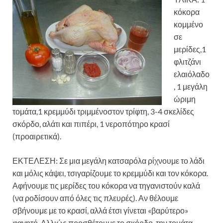
κόκορα
κομμένο
σε
μερίδες,1
φλιτζάνι
ελαιόλαδο
, 1 μεγάλη
ώριμη
τομάτα,1 κρεμμύδι τριμμένοστον τρίφτη, 3-4 σκελίδες
σκόρδο, αλάτι και πιπέρι, 1 νεροπότηρο κρασί
(προαιρετικά).
ΕΚΤΕΛΕΣΗ: Σε μια μεγάλη κατσαρόλα ρίχνουμε το λάδι
και μόλις κάψει, τσιγαρίζουμε το κρεμμύδι και τον κόκορα.
Αφήνουμε τις μερίδες του κόκορα να τηγανιστούν καλά
(να ροδίσουν από όλες τις πλευρές). Αν θέλουμε
σβήνουμε με το κρασί, αλλά έτσι γίνεται «βαρύτερο»
φαγητό. Αλλιώς προσθέτουμε το σκόρδο, την τομάτα,