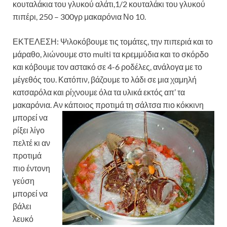
κουταλάκια του γλυκού αλάτι,1/2 κουταλάκι του γλυκού
πιπέρι, 250 – 300γρ μακαρόνια Νο 10.
ΕΚΤΕΛΕΣΗ: Ψιλοκόβουμε τις τομάτες, την πιπεριά και το
μάραθο, λιώνουμε στο multi τα κρεμμύδια και το σκόρδο
και κόβουμε τον αστακό σε 4-6 ροδέλες, ανάλογα με το
μέγεθός του. Κατόπιν, βάζουμε το λάδι σε μια χαμηλή
κατσαρόλα και ρίχνουμε όλα τα υλικά εκτός απ’ τα
μακαρόνια. Αν κάποιος
προτιμά τη σάλτσα πιο κόκκινη
μπορεί να
ρίξει λίγο
πελτέ κι αν
προτιμά
πιο έντονη
γεύση
μπορεί να
βάλει
λευκό