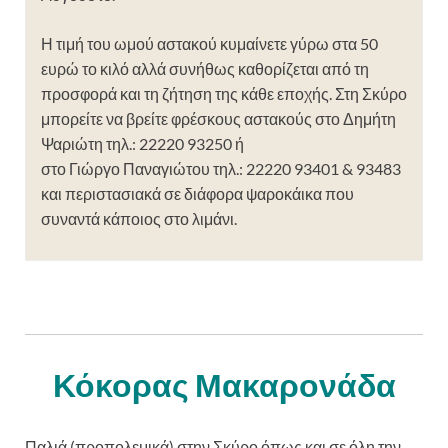
Η τιμή του ωμού αστακού κυμαίνετε γύρω στα 50
ευρώ το κιλό αλλά συνήθως καθορίζεται από τη
προσφορά και τη ζήτηση της κάθε εποχής. Στη Σκύρο
μπορείτε να βρείτε φρέσκους αστακούς στο Δημήτη
Ψαριώτη τηλ.: 22220 93250 ή
στο Γιώργο Παναγιώτου τηλ.: 22220 93401 & 93483
και περιστασιακά σε διάφορα ψαροκάικα που
συναντά κάποιος στο λιμάνι.
Κόκορας Μακαρονάδα
Παλιά (προπολεμικά) στην Σκύρο όπως και σε όλη την