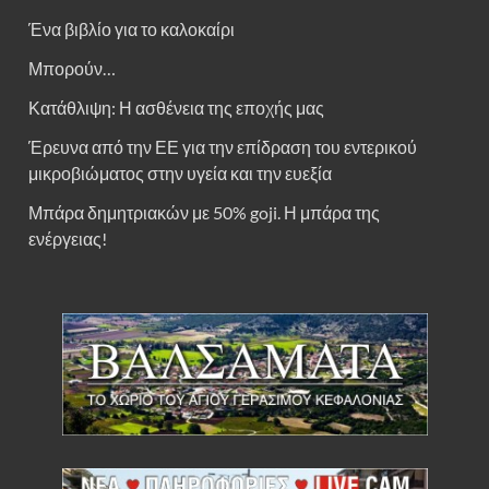
Ένα βιβλίο για το καλοκαίρι
Μπορούν…
Κατάθλιψη: Η ασθένεια της εποχής μας
Έρευνα από την ΕΕ για την επίδραση του εντερικού
μικροβιώματος στην υγεία και την ευεξία
Μπάρα δημητριακών με 50% goji. Η μπάρα της
ενέργειας!
YOGI COLD BREW BERRY MIX ΒΙΟ 30g