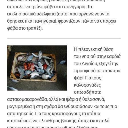
αποτελεί να τρώνε φάβα στα πανηγύρια. Τα
εκκλησιαστικά αδελφάτα (αυτοί που οργανώνουν τα
θρησκευτικά πανηγύρια), φροντίζουν πάντα να υπάρχει
φάβα στο τραπέζι.
Η πλεονεκτική θέση
του νησιού στην καρδιά
του Αιγαίου, εξηγεί την
προσφορά σε «πρώτο»
ψάρι. Για τους
καλοφαγάδες
οπωσδήποτε
αστακομακαρονάδα, αλλά και ψάρια ή θαλασσινά,
μαγειρεμένα ή στη σχάρα θα ενθουσιάσουν και τους πιο
απαιτητικούς. Για τους κρεατοφάγους τα ντόπια
κατσικάκια είναι ελευθέρας βοσκής, άπαχα και πολύ
νόστιμα όπως κι αν προσφερθούν. Ο κόκορας