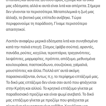
μας εδέσματα, αλλά κι αυτά είναι λιτά και απέριττα. Σήμερα
δεν γίνονται τα περισσότερα. Μεταπολεμικά η ζωή μας
άλλαξε, το βιοτικό μας επίπεδο ανέβηκε. Τώρα
περιφρονούμε τη παράδοση. Γίναμε περισσότερο
απαιτητικοί.
Λοιπόν αναφέρω μερικά εδέσματα λιτά και συνηθισμένα
κατά την παλιά εποχή: Σίσμος (φάβα σούπα), αραντές,
πανάδα, ρούτες, κοχύλια, τεροπτάρια, τραχανόπιτες,
λειψόπιτες, μαρμαρίτες, πρόπιτο, απόξυμο, μεθυσμένα
κουλουράκια, παστοκύδωνο, σουζούκια, χαϊμαλιά,
μουστόπιτες και άλλα. Πολλά απ’ αυτά ακόμη
παρασκευάζονται, όντως π.χ. το περίφημο επτάζυμό μας.
Το δικό μας επτάζυμο δεν είναι σαν αυτό που φτιάχνεται
στην Κρήτη και αλλού. Το κρητικό επτάζυμο γίνεται με
παραδοσιακό προζύμι και είναι ψωμί ανεβατό. Το δικό
μας επτάζυμο γίνεται με προζύμι που φτιάχνεται με
αλεσμένα αλευροποιημένα ρεβίθια. Χρειάζεται μια