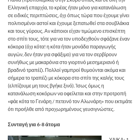
Ελληνική επαρχία, το κρέας ήταν μόνο για κατανάλωση
σε ειδικές περιπτώσεις, όχι όπως τώρα που έχουμε γίνει
πολιτισμένοι αστοί και έχουμε ξεπατωθεί στα σουβλάκια
και τους γύρους. Αν κάποιοι είχαν τιμώμενο επισκέπτη
στο σπίτι τους, τότε για να τον υποδεχθούν σφάζανε έναν
κόκορα (όχι κότα! η κότα ήταν μονάδα παραγωγής
αυγών, δεν ήταν για σφάξιμο) για να τον σερβίρουν
συνήθως με μακαρόνια στο γιορτινό μεσημεριανό ή
βραδινό τραπέζι. Πολλοί γαμπροί θυμούνται ακόμα και
σήμερα το τραπέζι με κόκορα στο σπίτι της καλής τους
(ελπίζουμε μη τους βγήκε ξινό). Ίσως όμως η
κατανάλωση κοκόρων να οφείλεται και στην προτροπή
«φάε κότα το Γενάρη / πετεινό τον Αλωνάρη» που εκτιμάτε
ότι προήλθε από προχωρημένους γευσιγνώστες.
Συνταγή για 6-8 άτομα
ΥΛΙΚΑ: 1