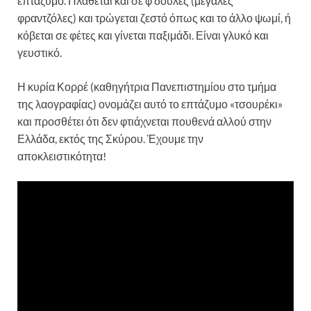
επτάζυμο. Πλάθεται και σε φ’δούλες (μεγάλες
φραντζόλες) και τρώγεται ζεστό όπως και το άλλο ψωμί, ή
κόβεται σε φέτες και γίνεται παξιμάδι. Είναι γλυκό και
γευστικό.
Η κυρία Κορρέ (καθηγήτρια Πανεπιστημίου στο τμήμα
της λαογραφίας) ονομάζει αυτό το επτάζυμο «τσουρέκι»
και προσθέτει ότι δεν φτιάχνεται πουθενά αλλού στην
Ελλάδα, εκτός της Σκύρου. Έχουμε την
αποκλειστικότητα!