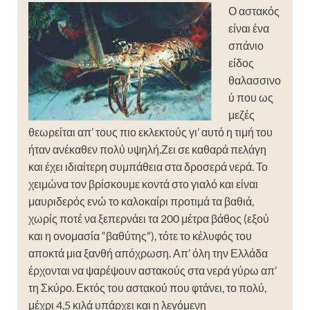
Ο αστακός
είναι ένα
σπάνιο
είδος
θαλασσινο
ύ που ως
μεζές
θεωρείται απ’ τους πιο εκλεκτούς γι’ αυτό η τιμή του
ήταν ανέκαθεν πολύ υψηλή.Ζει σε καθαρά πελάγη
και έχει ιδιαίτερη συμπάθεια στα δροσερά νερά. Το
χειμώνα τον βρίσκουμε κοντά στο γιαλό και είναι
μαυριδερός ενώ το καλοκαίρι προτιμά τα βαθιά,
χωρίς ποτέ να ξεπερνάει τα 200 μέτρα βάθος (εξού
και η ονομασία “βαθύτης”), τότε το κέλυφός του
αποκτά μια ξανθή απόχρωση. Απ’ όλη την Ελλάδα
έρχονται να ψαρέψουν αστακούς στα νερά γύρω απ’
τη Σκύρο. Εκτός του αστακού που φτάνει, το πολύ,
μέχρι 4,5 κιλά υπάρχει και η λεγόμενη