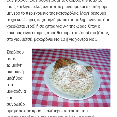
ίσως και λίγο πελτέ, αλατοπιπερώνουμε και σκεπάζουμε
με νερό το περιεχόμενο της κατσαρόλας. Μαγειρεύουμε
μέχρι και 4 ώρες σε χαμηλή φωτιά (συμπληρώνοντας όσο
χρειάζεται νερό) ή σε χύτρα για 3/4 της ώρας. Όταν ο
κόκορας είναι έτοιμος προσθέτουμε στο ζουμί του (όπως
στο γιουβέτσι), μακαρόνια Νο 10 ή για χοντρά Νο 5.
Σερβίρου
με με
τριμμένη
σκυριανή
μυζήθρα
στα
μακαρόνια
και
συνοδεύο
υμε με άσπρο κρασί (καλύτερο από αυτό που