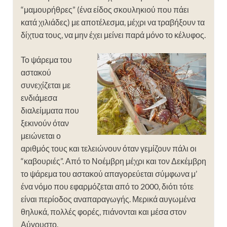
“μαμουρήθρες” (ένα είδος σκουληκιού που πάει
κατά χιλιάδες) με αποτέλεσμα, μέχρι να τραβήξουν τα
δίχτυα τους, να μην έχει μείνει παρά μόνο το κέλυφος.
Το ψάρεμα του
αστακού
συνεχίζεται με
ενδιάμεσα
διαλείμματα που
ξεκινούν όταν
μειώνεται ο
αριθμός τους και τελειώνουν όταν γεμίζουν πάλι οι
“καβουριές”. Από το Νοέμβρη μέχρι και τον Δεκέμβρη
το ψάρεμα του αστακού απαγορεύεται σύμφωνα μ’
ένα νόμο που εφαρμόζεται από το 2000, διότι τότε
είναι περίοδος αναπαραγωγής. Μερικά αυγωμένα
θηλυκά, πολλές φορές, πιάνονται και μέσα στον
Αύγουστο.