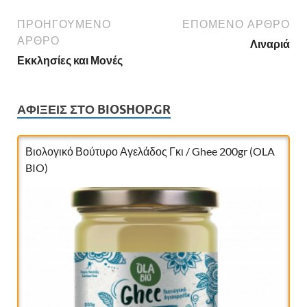
ΠΡΟΗΓΟΎΜΕΝΟ
ΕΠΌΜΕΝΟ ΆΡΘΡΟ
ΆΡΘΡΟ
Λιναριά
Εκκλησίες και Μονές
ΑΦΊΞΕΙΣ ΣΤΟ BIOSHOP.GR
Νιφάδες από σιτάρι Ζέας ολικής bio 400gr
(Αντωνόπουλος)