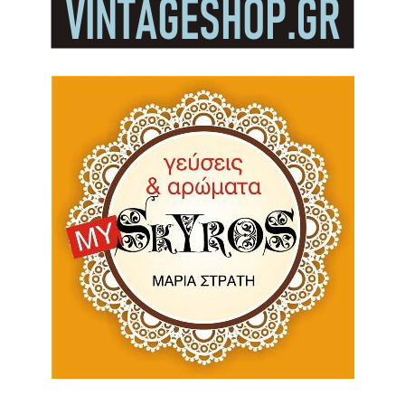
Νιφάδες από σιτάρι Ζέας ολικής bio 400gr
(Αντωνόπουλος)