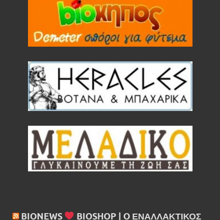
Πίτουρο βρώμης Ελληνικό Bio 300gr
(ΑΝΤΩΝΟΠΟΥΛΟΣ)
BIONEWS
BIOSHOP | O ΕΝΑΛΛΑΚΤΙΚΌΣ