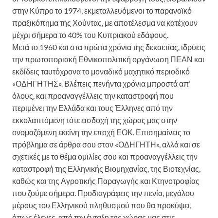
στην Κύπρο το 1974, εκμεταλλευόμενοι το παρανοϊκό
πραξικόπημα της Χούντας, με αποτέλεσμα να κατέχουν
μέχρι σήμερα το 40% του Κυπριακού εδάφους.
Μετά το 1960 και στα πρώτα χρόνια της δεκαετίας, ιδρύεις
την πρωτοποριακή Εθνικοπολιτική οργάνωση ΠΕΑΝ και
εκδίδεις ταυτόχρονα το μοναδικό μαχητικό περιοδικό
«ΟΔΗΓΗΤΗΣ». Βλέπεις πενήντα χρόνια μπροστά απ’
όλους, και προαναγγέλλεις την καταστροφή που
περιμένει την Ελλάδα και τους Έλληνες από την
εκκολαπτόμενη τότε εισδοχή της χώρας μας στην
ονομαζόμενη εκείνη την εποχή ΕΟΚ. Επισημαίνεις το
πρόβλημα σε άρθρα σου στον «ΟΔΗΓΗΤΗ», αλλά και σε
σχετικές με το θέμα ομιλίες σου και προαναγγέλλεις την
καταστροφή της Ελληνικής Βιομηχανίας, της Βιοτεχνίας,
καθώς και της Αγροτικής Παραγωγής και Κτηνοτροφίας
που ζούμε σήμερα. Προδιαγράφεις την πενία, μεγάλου
μέρους του Ελληνικού πληθυσμού που θα προκύψει,
όπως έλεγες, από την ένταξη της χώρας μας στις