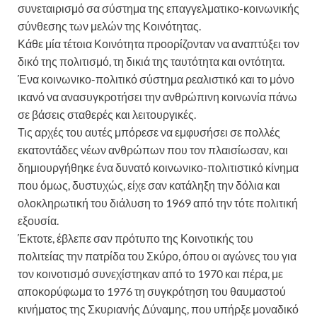
συνεταιρισμό σα σύστημα της επαγγελματικο-κοινωνικής
σύνθεσης των μελών της Κοινότητας.
Κάθε μία τέτοια Κοινότητα προορίζονταν να αναπτύξει τον
δικό της πολιτισμό, τη δικιά της ταυτότητα και οντότητα.
Ένα κοινωνικο-πολιτικό σύστημα ρεαλιστικό και το μόνο
ικανό να ανασυγκροτήσει την ανθρώπινη κοινωνία πάνω
σε βάσεις σταθερές και λειτουργικές.
Τις αρχές του αυτές μπόρεσε να εμφυσήσει σε πολλές
εκατοντάδες νέων ανθρώπων που τον πλαισίωσαν, και
δημιουργήθηκε ένα δυνατό κοινωνικο-πολιτιστικό κίνημα
που όμως, δυστυχώς, είχε σαν κατάληξη την δόλια και
ολοκληρωτική του διάλυση το 1969 από την τότε πολιτική
εξουσία.
Έκτοτε, έβλεπε σαν πρότυπο της Κοινοτικής του
πολιτείας την πατρίδα του Σκύρο, όπου οι αγώνες του για
τον κοινοτισμό συνεχίστηκαν από το 1970 και πέρα, με
αποκορύφωμα το 1976 τη συγκρότηση του θαυμαστού
κινήματος της Σκυριανής Δύναμης, που υπήρξε μοναδικό