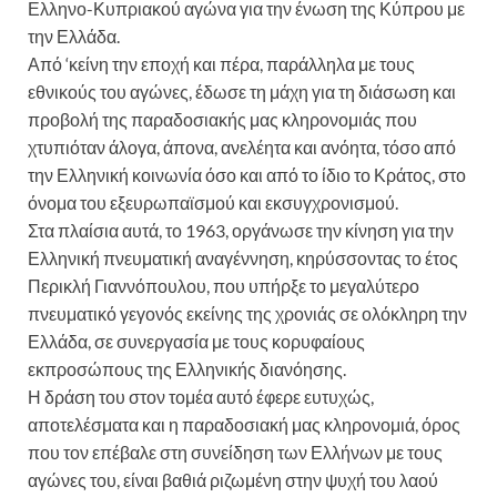
Ελληνο-Κυπριακού αγώνα για την ένωση της Κύπρου με
την Ελλάδα.
Από ‘κείνη την εποχή και πέρα, παράλληλα με τους
εθνικούς του αγώνες, έδωσε τη μάχη για τη διάσωση και
προβολή της παραδοσιακής μας κληρονομιάς που
χτυπιόταν άλογα, άπονα, ανελέητα και ανόητα, τόσο από
την Ελληνική κοινωνία όσο και από το ίδιο το Κράτος, στο
όνομα του εξευρωπαϊσμού και εκσυγχρονισμού.
Στα πλαίσια αυτά, το 1963, οργάνωσε την κίνηση για την
Ελληνική πνευματική αναγέννηση, κηρύσσοντας το έτος
Περικλή Γιαννόπουλου, που υπήρξε το μεγαλύτερο
πνευματικό γεγονός εκείνης της χρονιάς σε ολόκληρη την
Ελλάδα, σε συνεργασία με τους κορυφαίους
εκπροσώπους της Ελληνικής διανόησης.
Η δράση του στον τομέα αυτό έφερε ευτυχώς,
αποτελέσματα και η παραδοσιακή μας κληρονομιά, όρος
που τον επέβαλε στη συνείδηση των Ελλήνων με τους
αγώνες του, είναι βαθιά ριζωμένη στην ψυχή του λαού