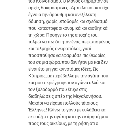
του Κοινοτισμού. Ο Μάνος στηριζόταν σε
αρχές δοκιμασμένες -Αμπελάκια- και είχε
έγνοια την άρρυθμη και ανεξέλεκτη
δόμηση, χωρίς υποδομές και σχεδιασμό
που κατέστρφε οικονομικά και αισθητικά
τη χώρα. Προηγείτο της εποχής του,
τολμώ να πω ότι ήταν ένας πεφωτισμένος
και τολμηρός ονειροπόλος, γιατί
προσπάθησε να εφαρμόσει τις θεωρίες
του σε μια χώρα, που δεν ήταν μα και δεν
είναι έτοιμη για καινοτόμες ιδέες. Ως
Κύπριος, με περέβαλλε με την αγάπη του
και μου περιέγραφε τον αγώνα αλλά και
τον ξυλοδαρμό που έτυχε στις
διαδηλώσεις υπέρ της Μεγαλονήσου.
Μακάρι να είχαμε πολλούς τέτοιους
Έλληνες! Κλίνω το γόνυ με ευλάβεια και
εκφράζω την αγάπη και την εκτίμησή μου
προς τους οικείους, με τη ρήση ότι ο