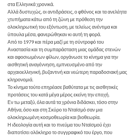
στα Ελληνικά χρονικά.
Αλλά δυστυχώς, οι αντιδράσεις, ο φθόνος και τα ανελέητα
χτυπήματα κάτω από τη ζώνη με πρόθεση την
ολοκληρωτική του εξόντωση, με τελείως ανέντιμα και
ύπουλα μέσα, φανερώθηκαν κι αυτή τη φορά.
Από το 1979 και πέρα μαζί με τη σύντροφό του
Αναστασία και τη συμπαράσταση μιας ομάδας στενών
και αφοσιωμένων φίλων, οργάνωσε το κίνημα για την
αισθητική αναγέννηση, εμπνευσμένο από την
αρχαιοελληνική, βυζαντινή και νεώτερη παραδοσιακή μας
κληρονομιά.
Το κίνημα τούτο επηρέασε βαθύτατα με τις αισθητικές
προτάσεις του κατά μέγα μέρος εκείνη την εποχή.
Εν τω μεταξύ, όλα αυτά τα χρόνια διδάσκει, τόσο στην
Αθήνα, όσο και στη Σκύρο το Νταϊσμό σαν μια
ολοκληρωμένη κοσμοθεωρία και βιοθεωρία.
Η ιδεολογία αυτή και το πνεύμα του Νταϊσμού έχει
διαποτίσει ολόκληρο το συγγραφικό του έργο, που