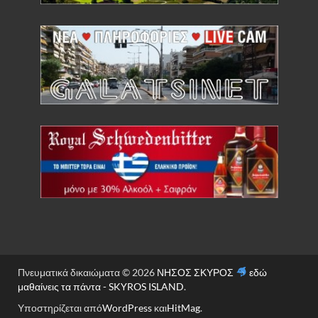
YOGI COLD BREW BERRY MIX ΒΙΟ 30g
Πνευματικά δικαιώματα © 2026
ΝΗΣΟΣ ΣΚΥΡΟΣ
εδώ
μαθαίνεις τα πάντα - SKYROS ISLAND
.
Υποστηρίζεται από
WordPress
και
HitMag
.