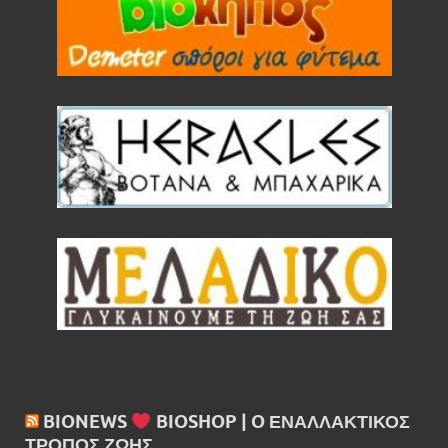
Ρεβύθια μέτρια bio 500gr (BIOPLUS)
BIONEWS
BIOSHOP | O ΕΝΑΛΛΑΚΤΙΚΌΣ
ΤΡΌΠΟΣ ΖΩΉΣ