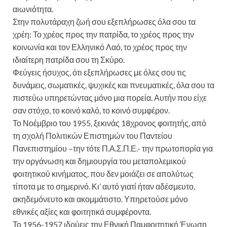
αιωνιότητα.
Στην πολυτάραχη ζωή σου εξεπλήρωσες όλα σου τα
χρέη: Το χρέος προς την πατρίδα, το χρέος προς την
κοινωνία και τον Ελληνικό Λαό, το χρέος προς την
ιδιαίτερη πατρίδα σου τη Σκύρο.
Φεύγεις ήσυχος, ότι εξεπλήρωσες με όλες σου τις
δυνάμεις, σωματικές, ψυχικές και πνευματικές, όλα σου τα
πιστεύω υπηρετώντας μόνο μια πορεία. Αυτήν που είχε
σαν στόχο, το κοινό καλό, το κοινό συμφέρον.
Το Νοέμβριο του 1955, ξεκινάς 18χρονος φοιτητής, από
τη σχολή Πολιτικών Επιστημών του Παντείου
Πανεπιστημίου –την τότε Π.Α.Σ.Π.Ε.- την πρωτοπορία για
την οργάνωση και δημιουργία του μεταπολεμικού
φοιτητικού κινήματος, που δεν μοιάζει σε απολύτως
τίποτα με το σημερινό. Κι’ αυτό γιατί ήταν αδέσμευτο,
ακηδεμόνευτο και ακομμάτιστο. Υπηρετούσε μόνο
εθνικές αξίες και φοιτητικά συμφέροντα.
Το 1956-1957 ιδρύεις την Εθνική Παμφοιτητική Ένωση