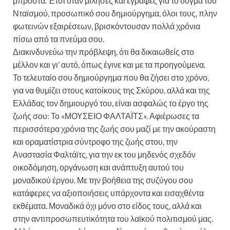
μπροστά. Έτσι όταν μίλησες και έγραψες για το δόγμα του
Νταϊσμού, προσωπικό σου δημιούργημα, όλοι τους, πλην
φωτεινών εξαιρέσεων, βρισκόντουσαν πολλά χρόνια
πίσω από τα πνεύμα σου.
Διακινδυνεύω την πρόβλεψη, ότι θα δικαιωθείς στο
μέλλον και γι’ αυτό, όπως έγινε και με τα προηγούμενα.
Το τελευταίο σου δημιούργημα που θα ζήσει στο χρόνο,
για να θυμίζει στους κατοίκους της Σκύρου, αλλά και της
Ελλάδας τον δημιουργό του, είναι ασφαλώς το έργο της
ζωής σου: Το «ΜΟΥΣΕΙΟ ΦΑΛΤΑΪΤΣ». Αφιέρωσες τα
περισσότερα χρόνια της ζωής σου μαζί με την ακούραστη
και οραματίστρια σύντροφο της ζωής στου, την
Αναστασία Φαλτάϊτς, για την εκ του μηδενός σχεδόν
οικοδόμηση, οργάνωση και ανάπτυξη αυτού του
μοναδικού έργου. Με την βοήθεια της συζύγου σου
κατάφερες να αξιοποιήσεις υπάρχοντα και εισαχθέντα
εκθέματα. Μοναδικά όχι μόνο στο είδος τους, αλλά και
στην αντιπροσωπευτικότητα του λαϊκού πολιτισμού μας.