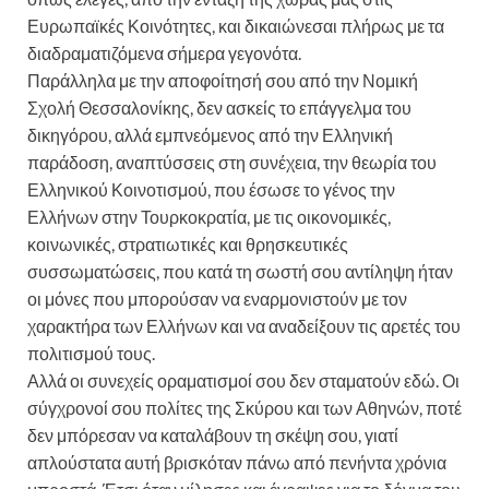
Ευρωπαϊκές Κοινότητες, και δικαιώνεσαι πλήρως με τα
διαδραματιζόμενα σήμερα γεγονότα.
Παράλληλα με την αποφοίτησή σου από την Νομική
Σχολή Θεσσαλονίκης, δεν ασκείς το επάγγελμα του
δικηγόρου, αλλά εμπνεόμενος από την Ελληνική
παράδοση, αναπτύσσεις στη συνέχεια, την θεωρία του
Ελληνικού Κοινοτισμού, που έσωσε το γένος την
Ελλήνων στην Τουρκοκρατία, με τις οικονομικές,
κοινωνικές, στρατιωτικές και θρησκευτικές
συσσωματώσεις, που κατά τη σωστή σου αντίληψη ήταν
οι μόνες που μπορούσαν να εναρμονιστούν με τον
χαρακτήρα των Ελλήνων και να αναδείξουν τις αρετές του
πολιτισμού τους.
Αλλά οι συνεχείς οραματισμοί σου δεν σταματούν εδώ. Οι
σύγχρονοί σου πολίτες της Σκύρου και των Αθηνών, ποτέ
δεν μπόρεσαν να καταλάβουν τη σκέψη σου, γιατί
απλούστατα αυτή βρισκόταν πάνω από πενήντα χρόνια