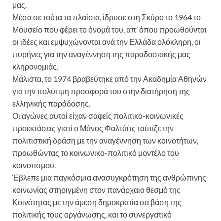
μας.
Μέσα σε τούτα τα πλαίσια, ίδρυσε στη Σκύρο το 1964 το
Μουσείο που φέρει το όνομά του, απ’ όπου προωθούνται
οι ιδέες και εμψυχώνονται ανά την Ελλάδα ολόκληρη, οι
πυρήνες για την αναγέννηση της παραδοσιακής μας
κληρονομιάς.
Μάλιστα, το 1974 βραβεύτηκε από την Ακαδημία Αθηνών
για την πολύτιμη προσφορά του στην διατήρηση της
ελληνικής παράδοσης.
Οι αγώνες αυτοί είχαν σαφείς πολιτικο-κοινωνικές
προεκτάσεις γιατί ο Μάνος Φαλτάϊτς ταύτιζε την
πολιτιστική δράση με την αναγέννηση των κοινοτήτων,
προωθώντας το κοινωνικο-πολιτικό μοντέλο του
κοινοτισμού.
Έβλεπε μια παγκόσμια ανασυγκρότηση της ανθρώπινης
κοινωνίας στηριγμένη στον πανάρχαιο θεσμό της
Κοινότητας με την άμεση δημοκρατία σα βάση της
πολιτικής τους οργάνωσης, και το συνεργατικό