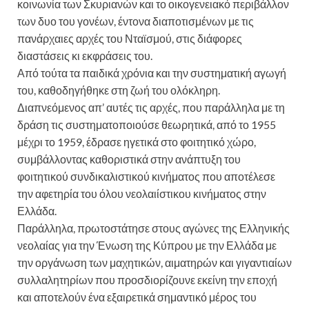
κοινωνία των Σκυριανών και το οικογενειακό περιβάλλον
των δυο του γονέων, έντονα διαποτισμένων με τις
πανάρχαιες αρχές του Νταϊσμού, στις διάφορες
διαστάσεις κι εκφράσεις του.
Από τούτα τα παιδικά χρόνια και την συστηματική αγωγή
του, καθοδηγήθηκε στη ζωή του ολόκληρη.
Διαπνεόμενος απ’ αυτές τις αρχές, που παράλληλα με τη
δράση τις συστηματοποιούσε θεωρητικά, από το 1955
μέχρι το 1959, έδρασε ηγετικά στο φοιτητικό χώρο,
συμβάλλοντας καθοριστικά στην ανάπτυξη του
φοιτητικού συνδικαλιστικού κινήματος που αποτέλεσε
την αφετηρία του όλου νεολαιίστικου κινήματος στην
Ελλάδα.
Παράλληλα, πρωτοστάτησε στους αγώνες της Ελληνικής
νεολαίας για την Ένωση της Κύπρου με την Ελλάδα με
την οργάνωση των μαχητικών, αιματηρών και γιγαντιαίων
συλλαλητηρίων που προσδιορίζουνε εκείνη την εποχή
και αποτελούν ένα εξαιρετικά σημαντικό μέρος του