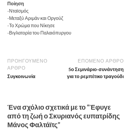
Ποίηση
-Νταϊσμός
-Μεταξύ Αριμάν και Οργούζ
-Το Χρώμα που Νίκησε
-Βιγλατορία του Παλαιόπυργου
ΠΡΟΗΓΟΎΜΕΝΟ
ΕΠΌΜΕΝΟ ΆΡΘΡΟ
ΆΡΘΡΟ
5ο Σεμινάριο-συνάντηση
Συγκοινωνία
για το ρεμπέτικο τραγούδι
Ένα σχόλιο σχετικά με το “Έφυγε
από τη ζωή ο Σκυριανός ευπατρίδης
Μάνος Φαλτάϊτς”