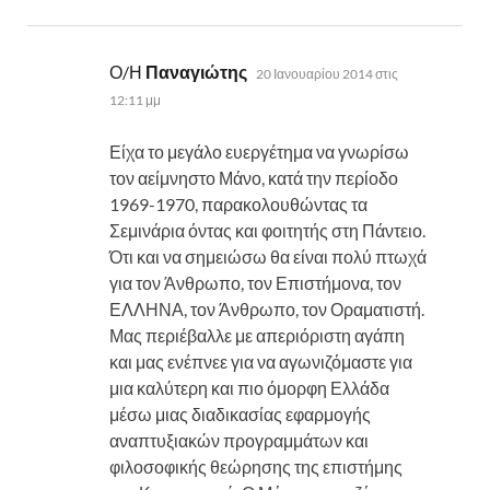
λέει:
Ο/Η
Παναγιώτης
20 Ιανουαρίου 2014 στις
12:11 μμ
Είχα το μεγάλο ευεργέτημα να γνωρίσω
τον αείμνηστο Μάνο, κατά την περίοδο
1969-1970, παρακολουθώντας τα
Σεμινάρια όντας και φοιτητής στη Πάντειο.
Ότι και να σημειώσω θα είναι πολύ πτωχά
για τον Άνθρωπο, τον Επιστήμονα, τον
ΕΛΛΗΝΑ, τον Άνθρωπο, τον Οραματιστή.
Μας περιέβαλλε με απεριόριστη αγάπη
και μας ενέπνεε για να αγωνιζόμαστε για
μια καλύτερη και πιο όμορφη Ελλάδα
μέσω μιας διαδικασίας εφαρμογής
Βιολογικό Βούτυρο Αγελάδος Γκι / Ghee 200gr (OLA
αναπτυξιακών προγραμμάτων και
BIO)
φιλοσοφικής θεώρησης της επιστήμης