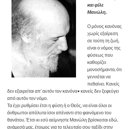
και φίλε
Μανώλη,
Ο μόνος κανόνας
χωρίς εξαίρεση
σε τούτη τη ζωή,
είναι ο νόμος της
φύσεως που
καθορίζει
μονοσήμαντα, ότι
γεννιέται να
πεθαίνει. Κανείς
δεν εξαιρείται απ’ αυτόν τον κανόνα• κανείς δεν ξεφεύγει
από αυτόν τον νόμο.
Τα έχει ρυθμίσει έτσι η φύση ή ο Θεός, να είναι όλοι οι
άνθρωποι απόλυτα ίσοι απέναντι στο φαινόμενο του
θανάτου. Έτσι κι εσύ αείμνηστε Μανώλη βρίσκεσαι εδώ,
ανάμεσά μας, έτοιμος για το τελευταίο σου ταξίδι στην