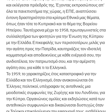
και εκλέγεσαι πρόεδρός της. Έχοντας εκπροσώπους απ’
όλα τα πανεπιστήμια της χώρας, η ΕΠΕ, αναπτύσσει
έντονη δραστηριότητα στα κρίσιμα Εθνικά μας θέματα,
όπως ήταν τότε το Κυπριακό και το θέμα της Βορείου
Ηπείρου. Ταυτόχρονα μέχρι το 1958, πρωταγωνιστείς στα
συλλαλητήρια των φοιτητών για την Ένωση της Κύπρου
με την Ελλάδα. Επικεφαλής των περισσοτέρων, μιλάς για
την αγάπη προς την Πατρίδα, καυτηριάζεις τον ιδιοτελή
κομματισμό και αποδεικνύεις με κάθε ενέργειά σου, την
ανιδιοτέλεια, τον πατριωτισμό σου, και την αμέριστη
αγάπη σου, για κάθε τι το Ελληνικό.
Το 1959, το χαρακτηρίζεις έτος καταστροφικό για την
Ελλάδα και τον Ελληνισμό, όταν ανακοινώνεται ότι
Έλληνες πολιτικοί, υπέγραψαν τις αντεθνικές μια
μειοδοτικές συμφωνίες της Ζυρίχης και του Λονδίνου, για
την Κύπρο. Οργανώνεις ομιλίες και εκδηλώσεις κατά των
αντεθνικών συμφωνιών και δικαιώνεσαι δυστυχώς όταν
οι Τούρκοι επικαλούμενοι την εφαρμογή τους, εισβάλλουν