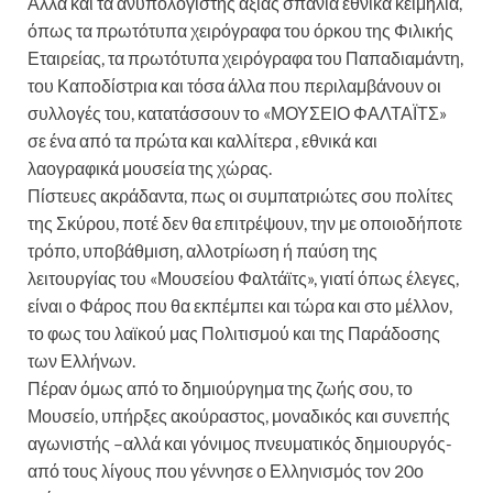
Αλλά και τα ανυπολόγιστης αξίας σπάνια εθνικά κειμήλια,
όπως τα πρωτότυπα χειρόγραφα του όρκου της Φιλικής
Εταιρείας, τα πρωτότυπα χειρόγραφα του Παπαδιαμάντη,
του Καποδίστρια και τόσα άλλα που περιλαμβάνουν οι
συλλογές του, κατατάσσουν το «ΜΟΥΣΕΙΟ ΦΑΛΤΑΪΤΣ»
σε ένα από τα πρώτα και καλλίτερα , εθνικά και
λαογραφικά μουσεία της χώρας.
Πίστευες ακράδαντα, πως οι συμπατριώτες σου πολίτες
της Σκύρου, ποτέ δεν θα επιτρέψουν, την με οποιοδήποτε
τρόπο, υποβάθμιση, αλλοτρίωση ή παύση της
λειτουργίας του «Μουσείου Φαλτάϊτς», γιατί όπως έλεγες,
είναι ο Φάρος που θα εκπέμπει και τώρα και στο μέλλον,
το φως του λαϊκού μας Πολιτισμού και της Παράδοσης
των Ελλήνων.
Πέραν όμως από το δημιούργημα της ζωής σου, το
Μουσείο, υπήρξες ακούραστος, μοναδικός και συνεπής
αγωνιστής –αλλά και γόνιμος πνευματικός δημιουργός-
από τους λίγους που γέννησε ο Ελληνισμός τον 20ο