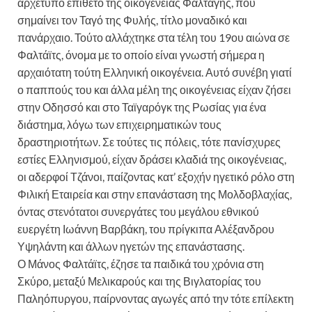
αρχέτυπο επίθετο της οικογένειας Φάλταγης, που
σημαίνει τον Ταγό της Φυλής, τίτλο μοναδικό και
πανάρχαιο. Τούτο αλλάχτηκε στα τέλη του 19ου αιώνα σε
Φαλτάϊτς, όνομα με το οποίο είναι γνωστή σήμερα η
αρχαιότατη τούτη Ελληνική οικογένεια. Αυτό συνέβη γιατί
ο παππούς του και άλλα μέλη της οικογένειας είχαν ζήσει
στην Οδησσό και στο Ταϊγαρόγκ της Ρωσίας για ένα
διάστημα, λόγω των επιχειρηματικών τους
δραστηριοτήτων. Σε τούτες τις πόλεις, τότε πανίσχυρες
εστίες Ελληνισμού, είχαν δράσει κλαδιά της οικογένειας,
οι αδερφοί Τζάνοι, παίζοντας κατ’ εξοχήν ηγετικό ρόλο στη
Φιλική Εταιρεία και στην επανάσταση της Μολδοβλαχίας,
όντας στενότατοι συνεργάτες του μεγάλου εθνικού
ευεργέτη Ιωάννη Βαρβάκη, του πρίγκιπα Αλέξανδρου
Υψηλάντη και άλλων ηγετών της επανάστασης.
Ο Μάνος Φαλτάϊτς, έζησε τα παιδικά του χρόνια στη
Σκύρο, μεταξύ Μελικαρούς και της Βιγλατορίας του
Παληόπυργου, παίρνοντας αγωγές από την τότε επίλεκτη