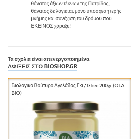
θάνατος άξιων τέκνων της Πατρίδος,
θάνατος δε λογιέται, μόνο υπόσχεση ιερής
μνήμης και συνέχιση του δρόμου που
ΕΚΕΙΝΟΣ χάραξε!
Τα σχόλια είναι απενεργοποιημένα.
ΑΦΊΞΕΙΣ ΣΤΟ BIOSHOP.GR
Νιφάδες από σιτάρι Ζέας ολικής bio 400gr
(Αντωνόπουλος)