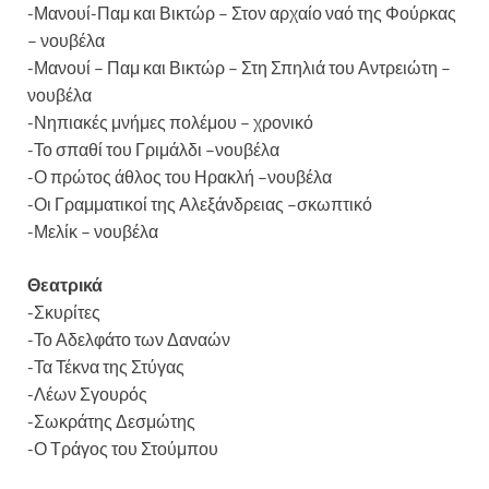
-Μανουί-Παμ και Βικτώρ – Στον αρχαίο ναό της Φούρκας
– νουβέλα
-Μανουί – Παμ και Βικτώρ – Στη Σπηλιά του Αντρειώτη –
νουβέλα
-Νηπιακές μνήμες πολέμου – χρονικό
-Το σπαθί του Γριμάλδι –νουβέλα
-Ο πρώτος άθλος του Ηρακλή –νουβέλα
-Οι Γραμματικοί της Αλεξάνδρειας –σκωπτικό
-Μελίκ – νουβέλα
Θεατρικά
-Σκυρίτες
-Το Αδελφάτο των Δαναών
-Τα Τέκνα της Στύγας
-Λέων Σγουρός
-Σωκράτης Δεσμώτης
-Ο Τράγος του Στούμπου