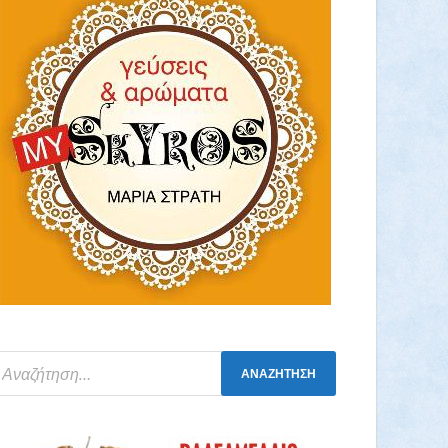
Νιφάδες από σιτάρι Ζέας ολικής bio 400gr
(Αντωνόπουλος)