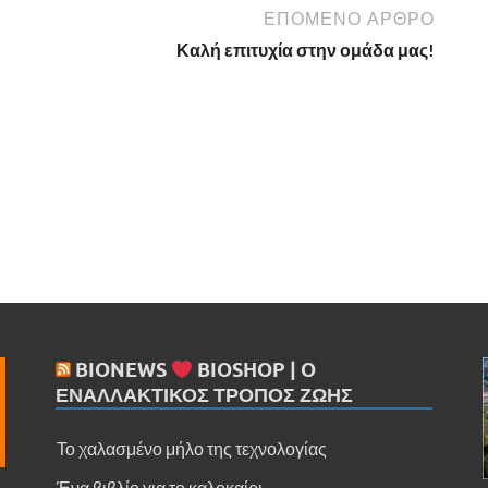
ΕΠΌΜΕΝΟ ΆΡΘΡΟ
Καλή επιτυχία στην ομάδα μας!
BIONEWS
BIOSHOP | O
ΕΝΑΛΛΑΚΤΙΚΌΣ ΤΡΌΠΟΣ ΖΩΉΣ
Το χαλασμένο μήλο της τεχνολογίας
Ένα βιβλίο για το καλοκαίρι