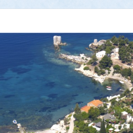
εδώ μαθαίνεις τα πάντα 
 σχόλια | Live streaming web camera