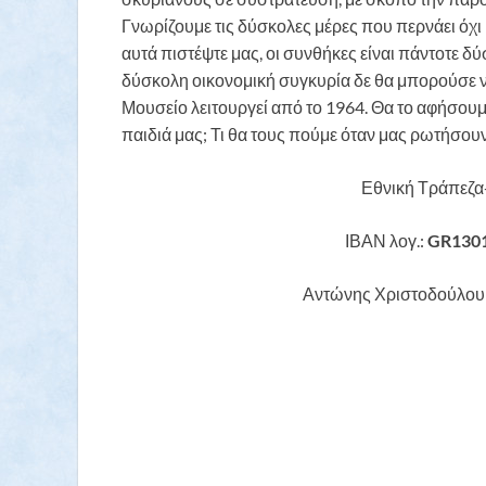
Γνωρίζουμε τις δύσκολες μέρες που περνάει όχι 
αυτά πιστέψτε μας, οι συνθήκες είναι πάντοτε δ
δύσκολη οικονομική συγκυρία δε θα μπορούσε να
Μουσείο λειτουργεί από το 1964. Θα το αφήσουμ
παιδιά μας; Τι θα τους πούμε όταν μας ρωτήσουν
Εθνική Τράπεζα-
ΙΒΑΝ λογ.:
GR130
Αντώνης Χριστοδούλου 