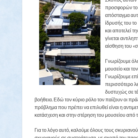
προσφορών του
απόσταγμα αυτώ
ίδρυσής του το
και αποτελεί τη
γίνεται αντιληπ
αίσθηση του «σ
Γνωρίζουμε όλο
μουσείο και το
Γνωρίζουμε επί
περισσότερο λε
δυστυχώς σε τέ
βοήθεια. Εδώ τον κύριο ρόλο τον παίζουν οι πρ
πρόβλημα που πρέπει να επιλυθεί είναι η αντιμ
κατάσχεση και στην στέρηση του μουσείου από τ
Για το λόγο αυτό, καλούμε όλους τους σκυριανού
σκυριανούς σε συστράτευση, με σκοπό την παρο