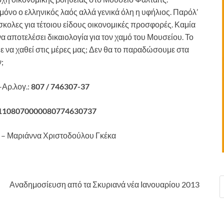
μόνο ο ελληνικός λαός αλλά γενικά όλη η υφήλιος. Παρόλ’
ύσκολες για τέτοιου είδους οικονομικές προσφορές. Καμία
 αποτελέσει δικαιολογία για τον χαμό του Μουσείου. Το
ε να χαθεί στις μέρες μας; Δεν θα το παραδώσουμε στα
;
Αρ.λογ.:
807 / 746307-37
1108070000080774630737
– Μαριάννα Χριστοδούλου Γκέκα
Αναδημοσίευση από τα Σκυριανά νέα Ιανουαρίου 2013