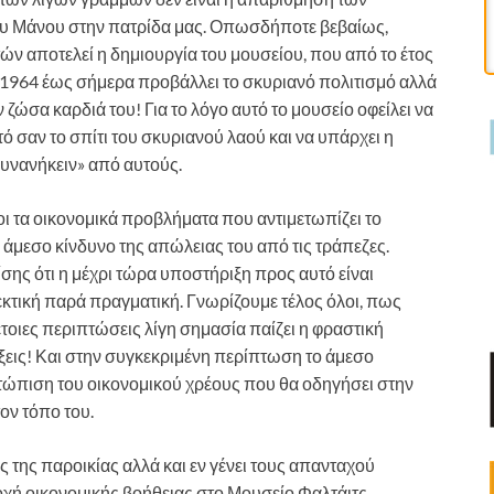
 Μάνου στην πατρίδα μας. Οπωσδήποτε βεβαίως,
ν αποτελεί η δημιουργία του μουσείου, που από το έτος
 1964 έως σήμερα προβάλλει το σκυριανό πολιτισμό αλλά
ν ζώσα καρδιά του! Για το λόγο αυτό το μουσείο οφείλει να
τό σαν το σπίτι του σκυριανού λαού και να υπάρχει η
υνανήκειν» από αυτούς.
ι τα οικονομικά προβλήματα που αντιμετωπίζει το
ν άμεσο κίνδυνο της απώλειας του από τις τράπεζες.
σης ότι η μέχρι τώρα υποστήριξη προς αυτό είναι
κτική παρά πραγματική. Γνωρίζουμε τέλος όλοι, πως
τοιες περιπτώσεις λίγη σημασία παίζει η φραστική
άξεις! Και στην συγκεκριμένη περίπτωση το άμεσο
ετώπιση του οικονομικού χρέους που θα οδηγήσει στην
ον τόπο του.
ς της παροικίας αλλά και εν γένει τους απανταχού
χή οικονομικής βοήθειας στο Μουσείο Φαλτάιτς.